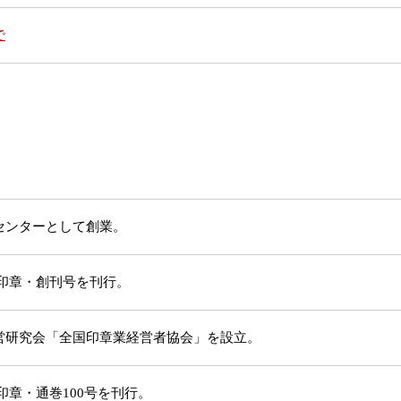
で
センターとして創業。
代印章・創刊号を刊行。
営研究会「全国印章業経営者協会」を設立。
印章・通巻100号を刊行。