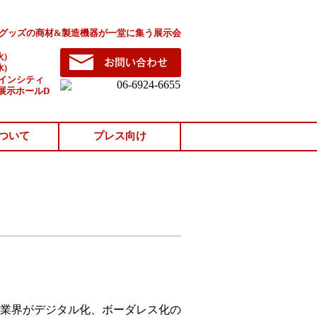
Pグッズの商材&製造機器が一堂に集う展示会
火)
水)
ャインシティ
展示ホールD
ついて
プレス向け
章業界がデジタル化、ボーダレス化の