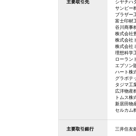
主要取引先
シヤチハ
サンビー
ブラザー
富士印材
谷川商事
株式会社
株式会社
株式会社
理想科学
ローランド
エプソン
ハート株
グラボテ
タジマ工
広洋物産
トムス株
新居田物
セルカム
主要取引銀行
三井住友