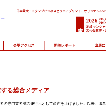
日本最大・スタンプビジネスとウエアプリント、オリジナル&S
9/15(
2026
9/16(
東京
池袋 サンシ
文化会館2F・
会場アクセス
開催レポート
出展に
求する総合メディア
印章業界の専門業界誌の発行元として産声を上げました。以来、印