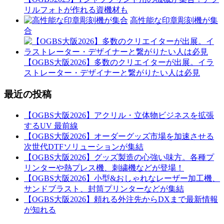
リルフォトが作れる資機材も
高性能な印章彫刻機が集
合
【OGBS大阪2026】多数のクリエイターが出展。イラ
ストレーター・デザイナーと繋がりたい人は必見
最近の投稿
【OGBS大阪2026】アクリル・立体物ビジネスを拡張
するUV 最前線
【OGBS大阪2026】オーダーグッズ市場を加速させる
次世代DTFソリューションが集結
【OGBS大阪2026】グッズ製造の心強い味方。各種プ
リンターや熱プレス機、刺繍機などが登場！
【OGBS大阪2026】小型&おしゃれなレーザー加工機、
サンドブラスト、封筒プリンターなどが集結
【OGBS大阪2026】頼れる外注先からDXまで最新情報
が知れる