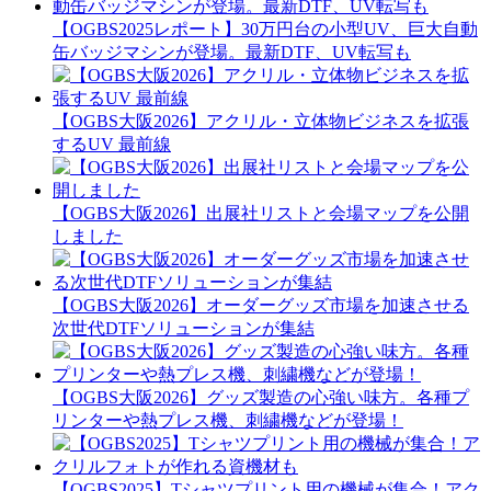
【OGBS2025レポート】30万円台の小型UV、巨大自動
缶バッジマシンが登場。最新DTF、UV転写も
【OGBS大阪2026】アクリル・立体物ビジネスを拡張
するUV 最前線
【OGBS大阪2026】出展社リストと会場マップを公開
しました
【OGBS大阪2026】オーダーグッズ市場を加速させる
次世代DTFソリューションが集結
【OGBS大阪2026】グッズ製造の心強い味方。各種プ
リンターや熱プレス機、刺繍機などが登場！
【OGBS2025】Tシャツプリント用の機械が集合！アク