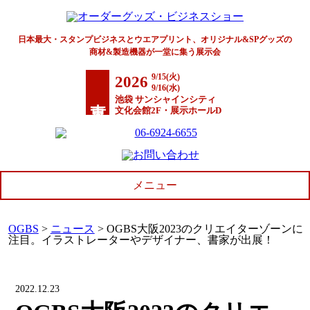
日本最大・スタンプビジネスとウエアプリント、オリジナル&SPグッズの
商材&製造機器が一堂に集う展示会
9/15(火)
2026
9/16(水)
東京
池袋 サンシャインシティ
文化会館2F・展示ホールD
メニュー
OGBS
>
ニュース
>
OGBS大阪2023のクリエイターゾーンに
開催概要
注目。イラストレーターやデザイナー、書家が出展！
会場アクセス
開催レポート
2022.12.23
出展について