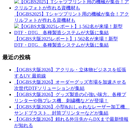
【OGBS2025】Tシャツプリント用の機械が集合！アク
リルフォトが作れる資機材も
【OGBS大阪2025レポート】1,562名が来場！新型
DTF・DTG、各種製造システムが大阪に集結
最近の投稿
【OGBS大阪2026】アクリル・立体物ビジネスを拡張
するUV 最前線
【OGBS大阪2026】オーダーグッズ市場を加速させる
次世代DTFソリューションが集結
【OGBS大阪2026】グッズ製造の心強い味方。各種プ
リンターや熱プレス機、刺繍機などが登場！
【OGBS大阪2026】小型&おしゃれなレーザー加工機、
サンドブラスト、封筒プリンターなどが集結
【OGBS大阪2026】頼れる外注先からDXまで最新情報
が知れる