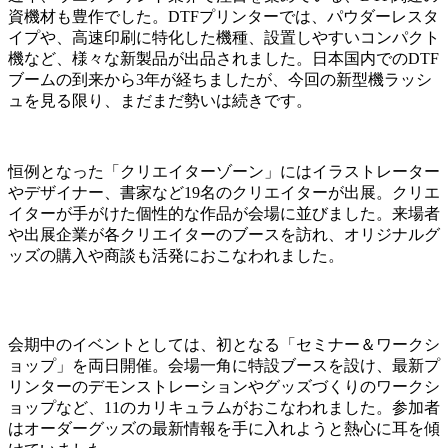
資機材も豊作でした。DTFプリンターでは、パウダーレスタ
イプや、高速印刷に特化した機種、設置しやすいコンパクト
機など、様々な新製品が出品されました。日本国内でのDTF
ブームの到来から3年が経ちましたが、今回の新型機ラッシ
ュを見る限り、まだまだ勢いは続きです。
恒例となった「クリエイターゾーン」にはイラストレーター
やデザイナー、書家など19名のクリエイターが出展。クリエ
イターが手がけた個性的な作品が会場に並びました。来場者
や出展企業が各クリエイターのブースを訪れ、オリジナルグ
ッズの購入や商談も活発におこなわれました。
会期中のイベントとしては、初となる「セミナー＆ワークシ
ョップ」を両日開催。会場一角に特設ブースを設け、最新プ
リンターのデモンストレーションやグッズづくりのワークシ
ョップなど、11のカリキュラムがおこなわれました。参加者
はオーダーグッズの最新情報を手に入れようと熱心に耳を傾