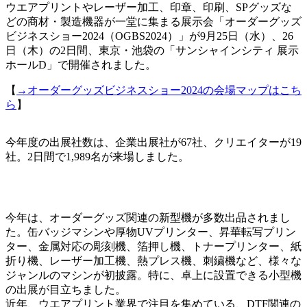
ウエアプリントやレーザー加工、印章、印刷、SPグッズな
どの商材・製造機器が一堂に集まる展示会「オーダーグッズ
ビジネスショー2024（OGBS2024）」が9月25日（水）、26
日（木）の2日間、東京・池袋の「サンシャインシティ 展示
ホールD」で開催されました。
【
→オーダーグッズビジネスショー2024の会場マップはこち
ら
】
今年度の出展社数は、企業出展社が67社、クリエイターが19
社。2日間で1,989名が来場しました。
今年は、オーダーグッズ関連の新型機が多数出品されまし
た。缶バッジマシンや厚物UVプリンター、昇華転写プリン
ター、金属対応の彫刻機、箔押し機、トナープリンター、紙
折り機、レーザー加工機、熱プレス機、刺繍機など、様々な
ジャンルのマシンが初披露。特に、卓上に設置できる小型機
の出展が目立ちました。
近年、ウエアプリント業界で注目を集めている、DTF関連の