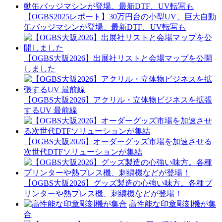
【OGBS2025レポート】30万円台の小型UV、巨大自動
缶バッジマシンが登場。最新DTF、UV転写も
【OGBS大阪2026】出展社リストと会場マップを公開
しました
【OGBS大阪2026】アクリル・立体物ビジネスを拡張
するUV 最前線
【OGBS大阪2026】オーダーグッズ市場を加速させる
次世代DTFソリューションが集結
【OGBS大阪2026】グッズ製造の心強い味方。各種プ
リンターや熱プレス機、刺繍機などが登場！
高性能な印章彫刻機が集
合