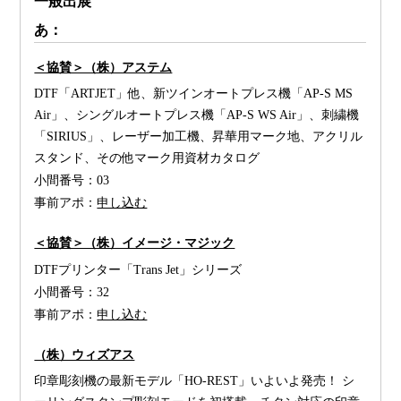
一般出展
あ：
＜協賛＞（株）アステム
DTF「ARTJET」他、新ツインオートプレス機「AP-S MS
Air」、シングルオートプレス機「AP-S WS Air」、刺繍機
「SIRIUS」、レーザー加工機、昇華用マーク地、アクリル
スタンド、その他マーク用資材カタログ
小間番号：
03
事前アポ：
申し込む
＜協賛＞（株）イメージ・マジック
DTFプリンター「Trans Jet」シリーズ
小間番号：
32
事前アポ：
申し込む
（株）ウィズアス
印章彫刻機の最新モデル「HO-REST」いよいよ発売！ シ