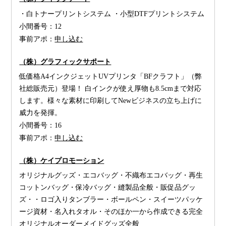
・白トナープリントシステム ・小型DTFプリントシステム
小間番号：
12
事前アポ：
申し込む
（株）グラフィックサポート
低価格A4インクジェットUVプリンタ「BFクラフト」（弊
社総販売元）登場！ 白インクが使え厚物も8.5cmまで対応
します。様々な素材に印刷してNewビジネスの立ち上げに
威力を発揮。
小間番号：
16
事前アポ：
申し込む
（株）ケイプロモーション
オリジナルグッズ・エコバッグ・不織布エコバッグ・再生
コットンバッグ・保冷バッグ・縫製品全般・販促品グッ
ズ・・ロゴ入りタンブラー・ボールペン・スイーツパッケ
ージ資材・名入れタオル・そのほか一から作成できる完全
オリジナルオーダーメイドグッズ全般