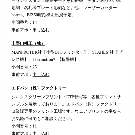
ーリングスタンプ彫刻モードを初搭載、チタン対応の印章
彫刻、名札等プレート彫刻など。他、レーザーカッター
beamo、BIZ50彫刻機を出展予定。
小間番号：
14
事前アポ：
申し込む
上野山機工（株）
MANPROTEK社【小型DTFプリンター】、STAHLS’社【プ
レス機】、Thermotron社【折畳機】
小間番号：
25
事前アポ：
申し込む
エドバン（株）ファクトリー
シルクスクリーンプリント・DTF転写等、各種プリントサ
ンプルを展示しております。エドバン（株）ファクトリー
は業販専用のプリント工場です。ウェアプリントの事なら
お気軽に何でもご相談ください。
小間番号：
11
事前アポ：
申し込む