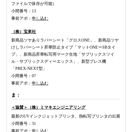
ファイルで保存が可能）
小間番号：
13
事前アポ：
申し込む
（株）宝來社
新商品ツヤありラバーシート「グロスONE」、新商品ツヤ
けしラバーシート昇華防止タイプ「マットONEーSBタイ
プ」、新商品昇華転写用マーク生地「サブリックスツイ
ル・サブリックスディーエックス」、新型プレス機
「PREX-NEXT型」
小間番号：
07
事前アポ：
申し込む
ま：
＜協賛＞（株）ミマキエンジニアリング
最新のUVインクジェットプリンタ、熱転写プリンタの出展
小間番号：
31
事前アポ：
申し込む