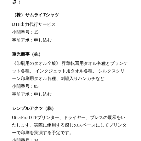
さ：
（株）サムライTシャツ
DTF出力代行サービス
小間番号：
15
事前アポ：
申し込む
重光商事（株）
《印刷用のタオル全般》 昇華転写用タオル各種とブランケ
ット各種、 インクジェット用タオル各種、 シルクスクリ
ーン印刷用タオル各種、刺繍入りハンカチなど
小間番号：
05
事前アポ：
申し込む
シンプルアクツ（株）
OtterPro DTFプリンター、ドライヤー、プレスの展示をい
たします。実際に使用する感じのスペースにしてプリンタ
ーで印刷を実演する予定です。
小間番号：
24