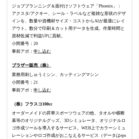
ジョブプランニング＆面付けソフトウェア「Phoenix」：
アクスタ/アクキー、シール・ラベルなど複雑な形状のデザ
インを、数量や資機材サイズ・コストからAIが最適にレイ
アウト。数分で印刷＆カット用データを生成。作業時間と
資材低減で利益UPに貢献。
小間番号：
20
事前アポ：
申し込む
ブラザー販売（株）
業務用刺しゅうミシン、カッティングマシン
小間番号：
21
事前アポ：
申し込む
（株）フラスコ100cc
オーダーメイドの昇華スポーツウェアの他、タオルや横断
幕等のオリジナルグッズ。3Dシミュレータ、オリジナルロ
ゴ作成ツールを導入するサービス。WEB上でカラーシミュ
レーションやロゴ作成がおこなえるサービス（データはeps