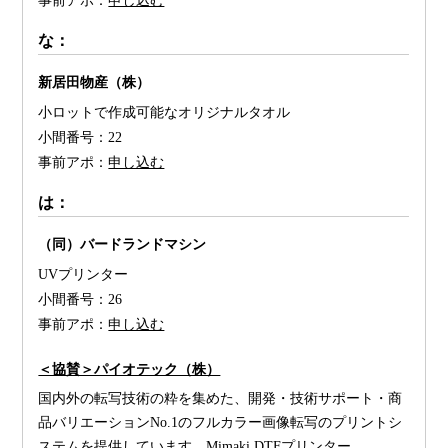
事前アポ：
申し込む
な：
新居田物産（株）
小ロットで作成可能なオリジナルタオル
小間番号：
22
事前アポ：
申し込む
は：
（同）バードランドマシン
UVプリンター
小間番号：
26
事前アポ：
申し込む
＜協賛＞パイオテック（株）
国内外の転写技術の粋を集めた、開発・技術サポート・商
品バリエーションNo.1のフルカラー画像転写のプリントシ
ステムを提供しています。Mimaki DTFプリンター