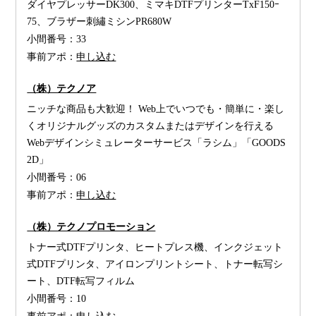
ダイヤプレッサーDK300、ミマキDTFプリンターTxF150ｰ
75、ブラザー刺繡ミシンPR680W
小間番号：
33
事前アポ：
申し込む
（株）テクノア
ニッチな商品も大歓迎！ Web上でいつでも・簡単に・楽し
くオリジナルグッズのカスタムまたはデザインを行える
Webデザインシミュレーターサービス「ラシム」「GOODS
2D」
小間番号：
06
事前アポ：
申し込む
（株）テクノプロモーション
トナー式DTFプリンタ、ヒートプレス機、インクジェット
式DTFプリンタ、アイロンプリントシート、トナー転写シ
ート、DTF転写フィルム
小間番号：
10