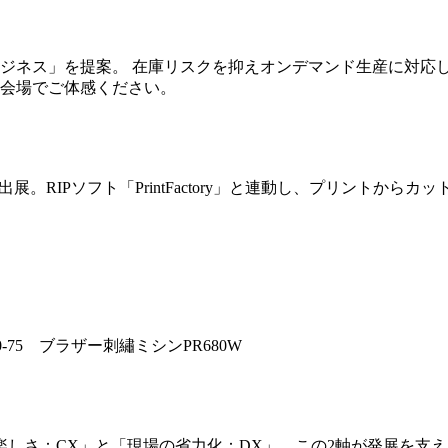
ジネス」を提案。 在庫リスクを抑えオンデマンド生産に対応
会場でご体感ください。
ーを出展。RIPソフト「PrintFactory」と連動し、プリント
-75 ブラザー刺繡ミシンPR680W
さ：CX」と「現場の省力化：DX」。この2軸が発展を支えます