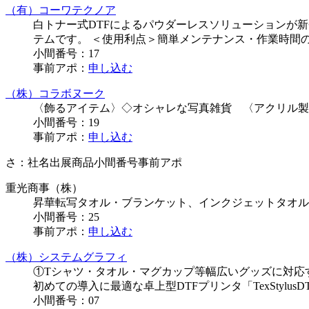
（有）コーワテクノア
白トナー式DTFによるパウダーレスソリューションが
テムです。 ＜使用利点＞簡単メンテナンス・作業時間
小間番号：
17
事前アポ：
申し込む
（株）コラボヌーク
〈飾るアイテム〉◇オシャレな写真雑貨 〈アクリル製
小間番号：
19
事前アポ：
申し込む
さ：
社名
出展商品
小間番号
事前アポ
重光商事（株）
昇華転写タオル・ブランケット、インクジェットタオル
小間番号：
25
事前アポ：
申し込む
（株）システムグラフィ
①Tシャツ・タオル・マグカップ等幅広いグッズに対応する
初めての導入に最適な卓上型DTFプリンタ「TexStylusD
小間番号：
07