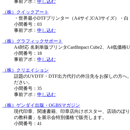
事前アポ：
申し込む
（株）クイックアート
・世界最小DTFプリンター（A4サイズ/A3サイズ）・
小間番号：
03
事前アポ：
申し込む
（株）グラフィックサポート
A4対応 名刺単版プリンタCardImpact Cube2、A4低価
小間番号：
18
事前アポ：
申し込む
（株）クリエイション
話題のUVDTF・DTF出力代行の外注先をお探しの方
ださい。
小間番号：
35
事前アポ：
申し込む
（株）ゲンダイ出版・OGBSマガジン
現代印章、関連書籍、印章店向けポスター、店頭のぼり、
の教科書」を展示会特別価格で販売します。
小間番号：
41