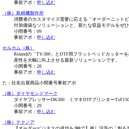
事前アポ：
申し込む
（株）島精機製作所
消費者のカスタマイズ需要に応える「オーダーニットビ
付加価値なソリューションと、新たな収益モデルをぜひ
小間番号：
09
事前アポ：
申し込む
セルカム（株）
Rolandの「TY-300」とDTF用フラットベッドカッタ
産性を大幅に向上させる最新ソリューションです。
小間番号：
28
事前アポ：
申し込む
た：
社名
出展商品
小間番号
事前アポ
（株）ダイヤモンドマーク
ダイヤプレッサーDK300 ミマキDTFプリンターTxF150
小間番号：
29
事前アポ：
申し込む
（株）テクノア
【オーダービジネスの成功を2軸で】推し活等の「創る楽し