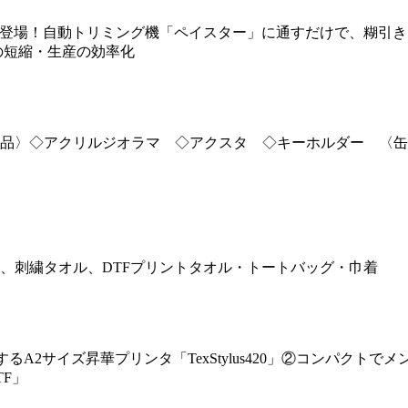
新登場！自動トリミング機「ペイスター」に通すだけで、糊引き
の短縮・生産の効率化
品〉◇アクリルジオラマ ◇アクスタ ◇キーホルダー 〈缶
、刺繍タオル、DTFプリントタオル・トートバッグ・巾着
A2サイズ昇華プリンタ「TexStylus420」②コンパクト
TF」