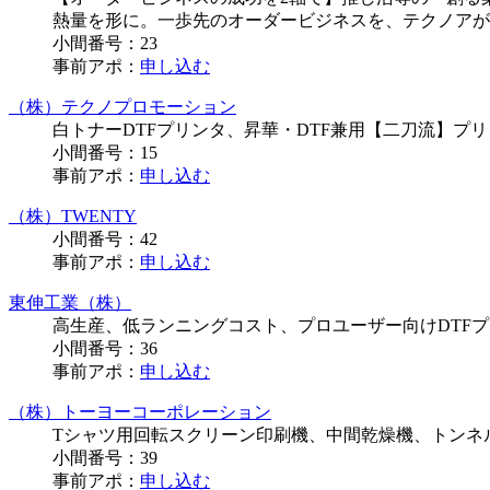
熱量を形に。一歩先のオーダービジネスを、テクノアが
小間番号：
23
事前アポ：
申し込む
（株）テクノプロモーション
白トナーDTFプリンタ、昇華・DTF兼用【二刀流】プ
小間番号：
15
事前アポ：
申し込む
（株）TWENTY
小間番号：
42
事前アポ：
申し込む
東伸工業（株）
高生産、低ランニングコスト、プロユーザー向けDTF
小間番号：
36
事前アポ：
申し込む
（株）トーヨーコーポレーション
Tシャツ用回転スクリーン印刷機、中間乾燥機、トンネ
小間番号：
39
事前アポ：
申し込む