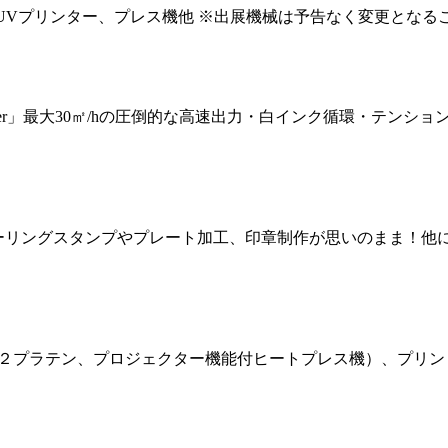
リーUVプリンター、プレス機他 ※出展機械は予告なく変更とな
F Printer」最大30㎡/hの圧倒的な高速出力・白インク循環・
ーリングスタンプやプレート加工、印章制作が思いのまま！他にも
ro PlaceIQ（２プラテン、プロジェクター機能付ヒートプレス機）