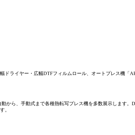
広幅ドライヤー・広幅DTFフィルムロール、オートプレス機「AP-ｓ W
D-54 等、全自動から、手動式まで各種熱転写プレス機を多数展示し
す。