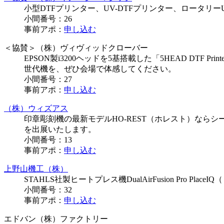
小型DTFプリンター、UV-DTFプリンター、ロータ
小間番号：
26
事前アポ：
申し込む
＜協賛＞（株）ヴィヴィッドクローバー
EPSON製i3200ヘッドを5基搭載した「5HEAD DT
世代機を、ぜひ会場で体感してください。
小間番号：
27
事前アポ：
申し込む
（株）ウィズアス
印章彫刻機の最新モデルHO-REST（ホレスト）ならシ
を出展いたします。
小間番号：
13
事前アポ：
申し込む
上野山機工（株）
STAHLS社製ヒートプレス機DualAirFusion P
小間番号：
32
事前アポ：
申し込む
エドバン（株）ファクトリー