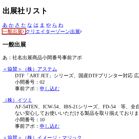
出展社リスト
あ
か
さ
た
な
は
ま
や
ら
わ
一般出展
クリエイターゾーン出展
一般出展
あ：
社名
出展商品
小間番号
事前アポ
＜協賛＞（株）アステム
DTF「ART JET」シリーズ、国産DTFプリンター対応 
小間番号：
02
事前アポ：
申し込む
（株）イツミ
AF-54TEN、ICW-54、IBS-21シリーズ、F
ない安心してお使いいただける製品を取り揃えておりま
小間番号：
10
事前アポ：
申し込む
＜協賛＞（株）イメージ・マジック