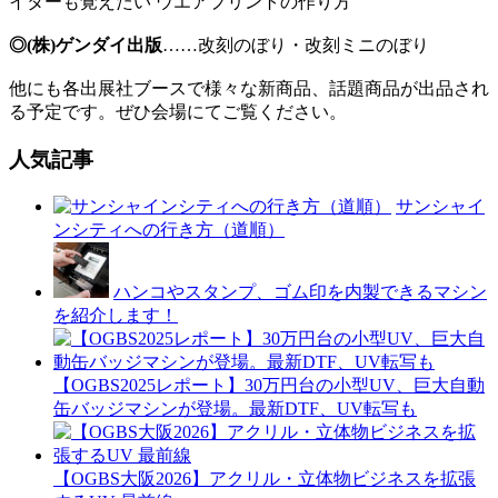
イターも覚えたい ウエアプリントの作り方
◎(株)ゲンダイ出版
……改刻のぼり・改刻ミニのぼり
他にも各出展社ブースで様々な新商品、話題商品が出品され
る予定です。ぜひ会場にてご覧ください。
人気記事
サンシャイ
ンシティへの行き方（道順）
ハンコやスタンプ、ゴム印を内製できるマシン
を紹介します！
【OGBS2025レポート】30万円台の小型UV、巨大自動
缶バッジマシンが登場。最新DTF、UV転写も
【OGBS大阪2026】アクリル・立体物ビジネスを拡張