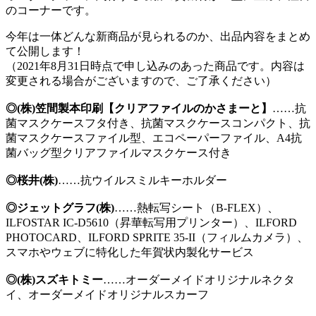
のコーナーです。
今年は一体どんな新商品が見られるのか、出品内容をまとめ
て公開します！
（2021年8月31日時点で申し込みのあった商品です。内容は
変更される場合がございますので、ご了承ください）
◎(株)笠間製本印刷【クリアファイルのかさまーと】
……抗
菌マスクケースフタ付き、抗菌マスクケースコンパクト、抗
菌マスクケースファイル型、エコペーパーファイル、A4抗
菌バッグ型クリアファイルマスクケース付き
◎桜井(株)
……抗ウイルスミルキーホルダー
◎ジェットグラフ(株)
……熱転写シート（B-FLEX）、
ILFOSTAR IC-D5610（昇華転写用プリンター）、ILFORD
PHOTOCARD、ILFORD SPRITE 35-II（フィルムカメラ）、
スマホやウェブに特化した年賀状内製化サービス
◎(株)スズキトミー
……オーダーメイドオリジナルネクタ
イ、オーダーメイドオリジナルスカーフ