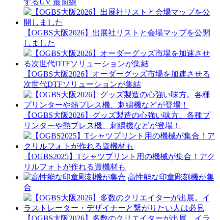
するUV 最前線
【OGBS大阪2026】出展社リストと会場マップを公開
しました
【OGBS大阪2026】オーダーグッズ市場を加速させる
次世代DTFソリューションが集結
【OGBS大阪2026】グッズ製造の心強い味方。各種プ
リンターや熱プレス機、刺繍機などが登場！
【OGBS2025】Tシャツプリント用の機械が集合！アク
リルフォトが作れる資機材も
高性能な印章彫刻機が集
合
【OGBS大阪2026】多数のクリエイターが出展。イラ