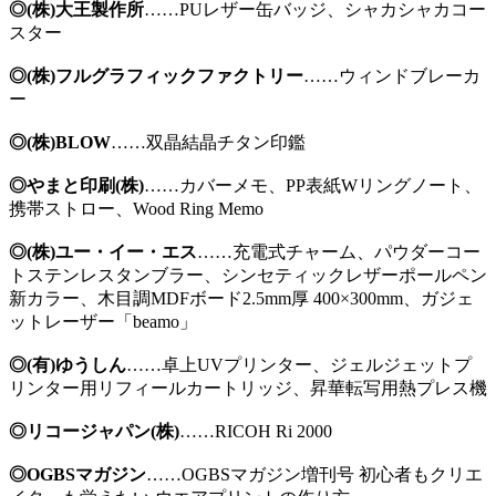
◎(株)大王製作所
……PUレザー缶バッジ、シャカシャカコー
スター
◎(株)フルグラフィックファクトリー
……ウィンドブレーカ
ー
◎(株)BLOW
……双晶結晶チタン印鑑
◎やまと印刷(株)
……カバーメモ、PP表紙Wリングノート、
携帯ストロー、Wood Ring Memo
◎(株)ユー・イー・エス
……充電式チャーム、パウダーコー
トステンレスタンブラー、シンセティックレザーポールペン
新カラー、木目調MDFボード2.5mm厚 400×300mm、ガジェ
ットレーザー「beamo」
◎(有)ゆうしん
……卓上UVプリンター、ジェルジェットプ
リンター用リフィールカートリッジ、昇華転写用熱プレス機
◎リコージャパン(株)
……RICOH Ri 2000
◎OGBSマガジン
……OGBSマガジン増刊号 初心者もクリエ