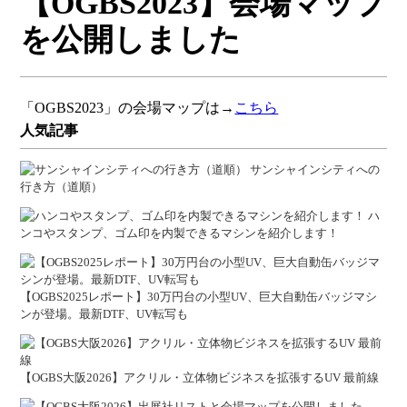
【OGBS2023】会場マップ
プレス向け
を公開しました
「OGBS2023」の会場マップは→
こちら
人気記事
サンシャインシティへの
行き方（道順）
ハ
ンコやスタンプ、ゴム印を内製できるマシンを紹介します！
【OGBS2025レポート】30万円台の小型UV、巨大自動缶バッジマシ
ンが登場。最新DTF、UV転写も
【OGBS大阪2026】アクリル・立体物ビジネスを拡張するUV 最前線