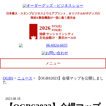
日本最大・スタンプビジネスとウエアプリント、オリジナル&SPグッズの
商材&製造機器が一堂に集う展示会
9/15(火)
2026
9/16(水)
東京
池袋 サンシャインシティ
文化会館2F・展示ホールD
メニュー
OGBS
>
ニュース
>
【OGBS2023】会場マップを公開しまし
開催概要
た
会場アクセス
開催レポート
2023.08.18
出展について