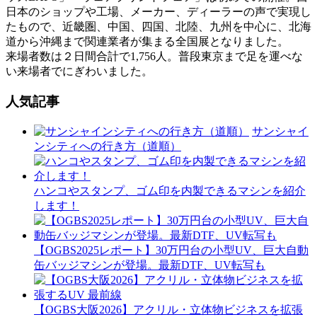
日本のショップや工場、メーカー、ディーラーの声で実現し
たもので、近畿圏、中国、四国、北陸、九州を中心に、北海
道から沖縄まで関連業者が集まる全国展となりました。
来場者数は２日間合計で1,756人。普段東京まで足を運べな
い来場者でにぎわいました。
人気記事
サンシャイ
ンシティへの行き方（道順）
ハンコやスタンプ、ゴム印を内製できるマシンを紹介
します！
【OGBS2025レポート】30万円台の小型UV、巨大自動
缶バッジマシンが登場。最新DTF、UV転写も
【OGBS大阪2026】アクリル・立体物ビジネスを拡張