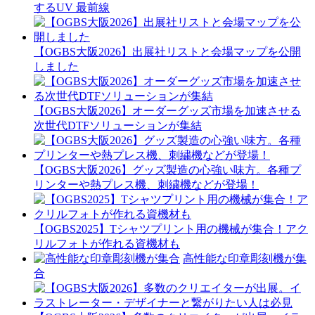
するUV 最前線
【OGBS大阪2026】出展社リストと会場マップを公開
しました
【OGBS大阪2026】オーダーグッズ市場を加速させる
次世代DTFソリューションが集結
【OGBS大阪2026】グッズ製造の心強い味方。各種プ
リンターや熱プレス機、刺繍機などが登場！
【OGBS2025】Tシャツプリント用の機械が集合！アク
リルフォトが作れる資機材も
高性能な印章彫刻機が集
合