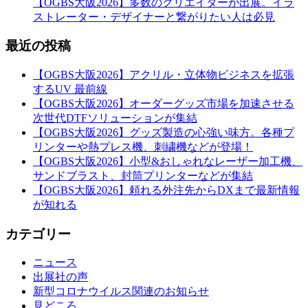
【OGBS大阪2026】多数のクリエイターが出展。イラ
ストレーター・デザイナーと繋がりたい人は必見
最近の投稿
【OGBS大阪2026】アクリル・立体物ビジネスを拡張
するUV 最前線
【OGBS大阪2026】オーダーグッズ市場を加速させる
次世代DTFソリューションが集結
【OGBS大阪2026】グッズ製造の心強い味方。各種プ
リンターや熱プレス機、刺繍機などが登場！
【OGBS大阪2026】小型&おしゃれなレーザー加工機、
サンドブラスト、封筒プリンターなどが集結
【OGBS大阪2026】頼れる外注先からDXまで最新情報
が知れる
カテゴリー
ニュース
出展社の声
新型コロナウイルス関連のお知らせ
見どころ