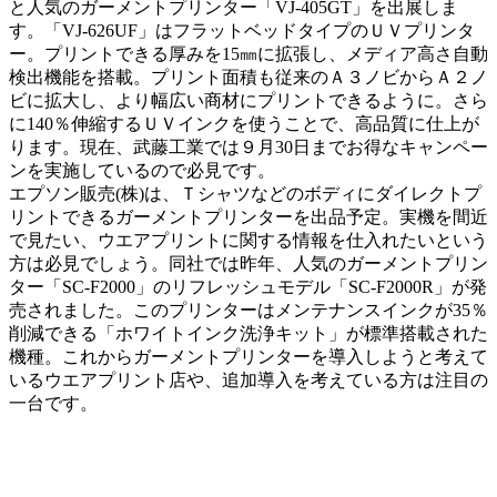
と人気のガーメントプリンター「VJ-405GT」を出展しま
す。「VJ-626UF」はフラットベッドタイプのＵＶプリンタ
ー。プリントできる厚みを15㎜に拡張し、メディア高さ自動
検出機能を搭載。プリント面積も従来のＡ３ノビからＡ２ノ
ビに拡大し、より幅広い商材にプリントできるように。さら
に140％伸縮するＵＶインクを使うことで、高品質に仕上が
ります。現在、武藤工業では９月30日までお得なキャンペー
ンを実施しているので必見です。
エプソン販売(株)は、Ｔシャツなどのボディにダイレクトプ
リントできるガーメントプリンターを出品予定。実機を間近
で見たい、ウエアプリントに関する情報を仕入れたいという
方は必見でしょう。同社では昨年、人気のガーメントプリン
ター「SC-F2000」のリフレッシュモデル「SC-F2000R」が発
売されました。このプリンターはメンテナンスインクが35％
削減できる「ホワイトインク洗浄キット」が標準搭載された
機種。これからガーメントプリンターを導入しようと考えて
いるウエアプリント店や、追加導入を考えている方は注目の
一台です。