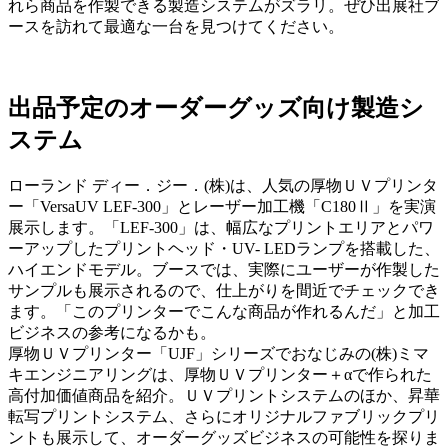
れら商品を作製できる製造システムがズラリ。ぜひ出展社ブ
ースを訪れて最適な一台を見つけてください。
出品予定のオーダーグッズ向け製造シ
ステム
ローランド ディー．ジー．(株)は、人気の厚物ＵＶプリンタ
ー「VersaUV LEF-300」とレーザー加工機「C180Ⅱ」を実演
展示します。「LEF-300」は、幅広なプリントエリアとパワ
ーアップしたプリントヘッド・UV- LEDランプを搭載した、
ハイエンドモデル。ブースでは、実際にユーザーが作製した
サンプルも展示されるので、仕上がりを間近でチェックでき
ます。「このプリンターでこんな商品が作れるんだ」と加工
ビジネスの参考になるかも。
厚物ＵＶプリンター「UJF」シリーズでおなじみの(株)ミマ
キエンジニアリングは、厚物ＵＶプリンター＋αで作られた
高付加価値商品を紹介。ＵＶプリントシステムのほか、昇華
転写プリントシステム、さらにオリジナルファブリックプリ
ントも展示して、オーダーグッズビジネスの可能性を探りま