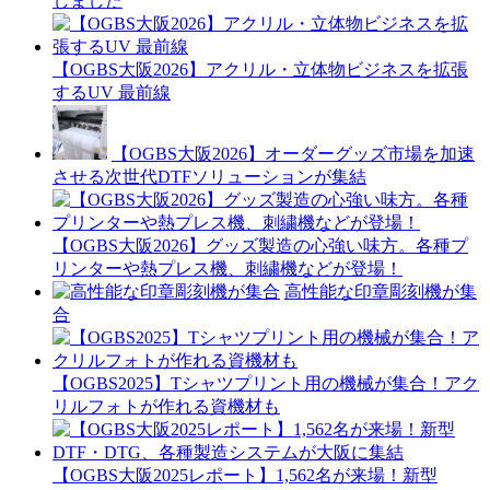
しました
【OGBS大阪2026】アクリル・立体物ビジネスを拡張
するUV 最前線
【OGBS大阪2026】オーダーグッズ市場を加速
させる次世代DTFソリューションが集結
【OGBS大阪2026】グッズ製造の心強い味方。各種プ
リンターや熱プレス機、刺繍機などが登場！
高性能な印章彫刻機が集
合
【OGBS2025】Tシャツプリント用の機械が集合！アク
リルフォトが作れる資機材も
【OGBS大阪2025レポート】1,562名が来場！新型