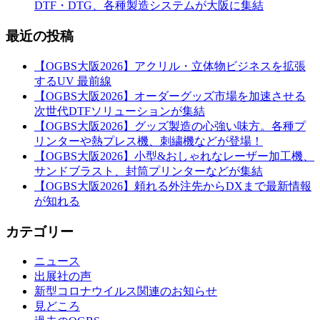
DTF・DTG、各種製造システムが大阪に集結
最近の投稿
【OGBS大阪2026】アクリル・立体物ビジネスを拡張
するUV 最前線
【OGBS大阪2026】オーダーグッズ市場を加速させる
次世代DTFソリューションが集結
【OGBS大阪2026】グッズ製造の心強い味方。各種プ
リンターや熱プレス機、刺繍機などが登場！
【OGBS大阪2026】小型&おしゃれなレーザー加工機、
サンドブラスト、封筒プリンターなどが集結
【OGBS大阪2026】頼れる外注先からDXまで最新情報
が知れる
カテゴリー
ニュース
出展社の声
新型コロナウイルス関連のお知らせ
見どころ