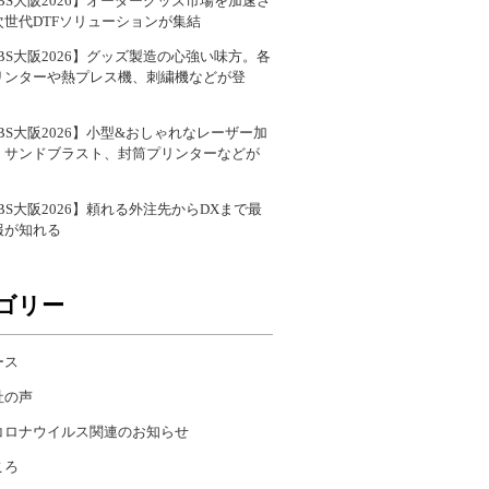
BS大阪2026】オーダーグッズ市場を加速さ
次世代DTFソリューションが集結
BS大阪2026】グッズ製造の心強い味方。各
リンターや熱プレス機、刺繍機などが登
BS大阪2026】小型&おしゃれなレーザー加
、サンドブラスト、封筒プリンターなどが
BS大阪2026】頼れる外注先からDXまで最
報が知れる
ゴリー
ース
社の声
コロナウイルス関連のお知らせ
ころ