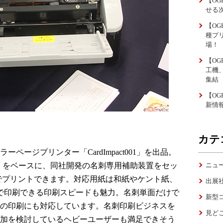
【OG
せる
【OG
種プ
場！
【OG
工機
集結
【OG
新情
カテ
ページプリンター「CardImpact001」を出品。
ニュ
2dnw」をベースに、同社開発の名刺専用補助装置をセッ
像度でプリントできます。対応用紙は和紙やケント紙、
出展
分で印刷できる印刷スピードも魅力。名刺単面だけで
新型
等の印刷にも対応しています。名刺印刷ビジネスを
見ど
加を検討しているヘビーユーザーも満足できそう