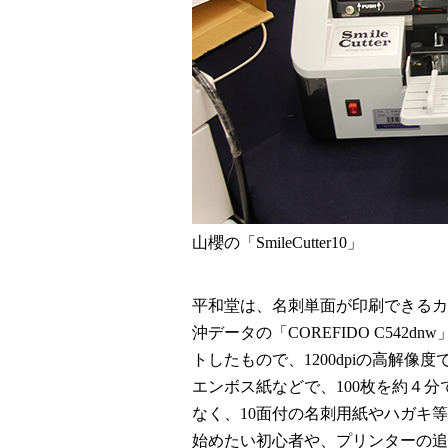
山櫻の「SmileCutter10」
平和堂は、名刺単面が印刷できるカラー
沖データの「COREFIDO C54
トしたもので、1200dpiの高解
エンボス紙などで、100枚を約４
なく、10面付の名刺用紙やハガキ
始めたい初心者や、プリンターの追