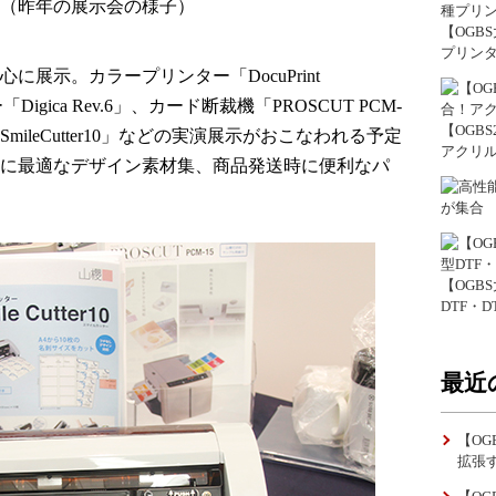
（昨年の展示会の様子）
【OGB
プリン
展示。カラープリンター「DocuPrint
igica Rev.6」、カード断裁機「PROSCUT PCM-
【OGB
ileCutter10」などの実演展示がおこなわれる予定
アクリ
に最適なデザイン素材集、商品発送時に便利なパ
が集合
【OGB
DTF・
最近
【OG
拡張す