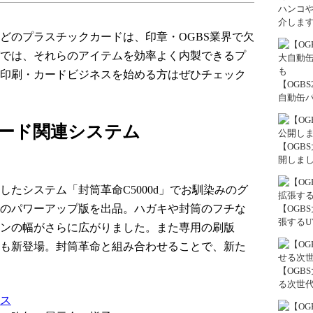
ハンコ
介しま
どのプラスチックカードは、印章・OGBS業界で欠
では、それらのアイテムを効率よく内製できるプ
印刷・カードビジネスを始める方はぜひチェック
【OGB
自動缶バ
ード関連システム
【OGB
開しま
たシステム「封筒革命C5000d」でお馴染みのグ
のパワーアップ版を出品。ハガキや封筒のフチな
【OGB
張するU
ンの幅がさらに広がりました。また専用の刷版
も新登場。封筒革命と組み合わせることで、新た
【OGB
る次世代