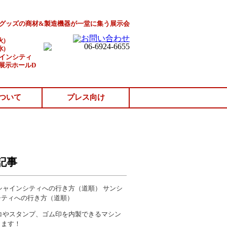
Pグッズの商材&製造機器が一堂に集う展示会
火)
水)
ャインシティ
展示ホールD
ついて
プレス向け
記事
サンシ
シティへの行き方（道順）