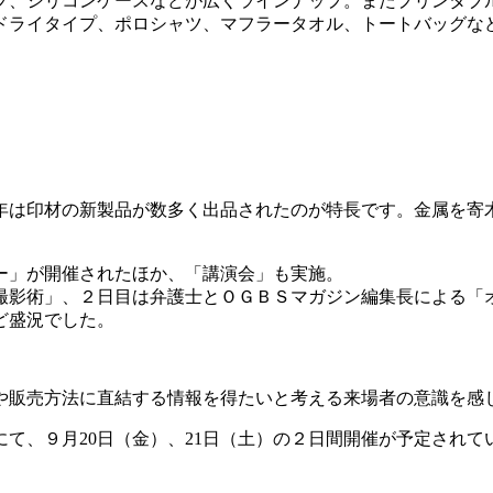
プ、シリコンケースなどが広くラインナップ。またプリンタブ
ドライタイプ、ポロシャツ、マフラータオル、トートバッグな
年は印材の新製品が数多く出品されたのが特長です。金属を寄
ー」が開催されたほか、「講演会」も実施。
撮影術」、２日目は弁護士とＯＧＢＳマガジン編集長による「
ど盛況でした。
や販売方法に直結する情報を得たいと考える来場者の意識を感
て、９月20日（金）、21日（土）の２日間開催が予定されて