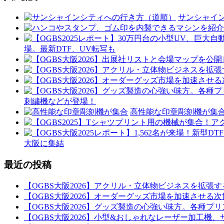
サンシャイ
場。最新DTF、UV転写も
刺繍機などが登場！
高性能な印章彫刻機が集
大阪に集結
最近の投稿
【OGBS大阪2026】アクリル・立体物ビジネスを拡張す
【OGBS大阪2026】オーダーグッズ市場を加速させる
【OGBS大阪2026】グッズ製造の心強い味方。各種
【OGBS大阪2026】小型&おしゃれなレーザー加工