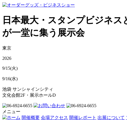
日本最大・スタンプビジネス
が一堂に集う展示会
東京
2026
9/15(火)
9/16(水)
池袋 サンシャインシティ
文化会館2F・展示ホールD
メニュー
開催概要
会場アクセス
開催レポート
出展について