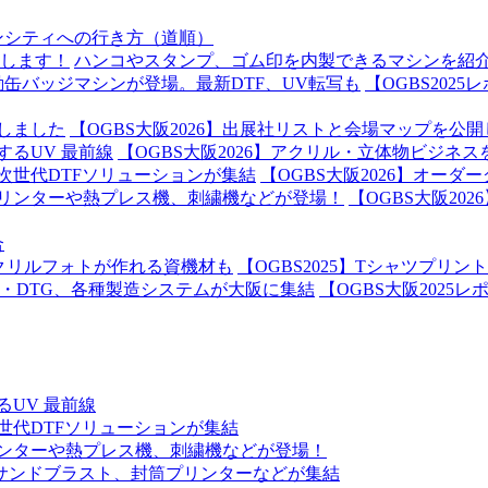
ンシティへの行き方（道順）
ハンコやスタンプ、ゴム印を内製できるマシンを紹
【OGBS202
【OGBS大阪2026】出展社リストと会場マップを公
【OGBS大阪2026】アクリル・立体物ビジネス
【OGBS大阪2026】オー
【OGBS大阪2
合
【OGBS2025】Tシャツプ
【OGBS大阪2025
るUV 最前線
次世代DTFソリューションが集結
プリンターや熱プレス機、刺繍機などが登場！
機、サンドブラスト、封筒プリンターなどが集結