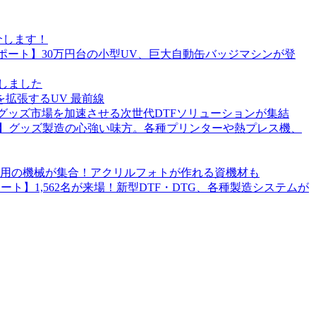
介します！
5レポート】30万円台の小型UV、巨大自動缶バッジマシンが登
開しました
を拡張するUV 最前線
ダーグッズ市場を加速させる次世代DTFソリューションが集結
026】グッズ製造の心強い味方。各種プリンターや熱プレス機、
リント用の機械が集合！アクリルフォトが作れる資機材も
レポート】1,562名が来場！新型DTF・DTG、各種製造システムが