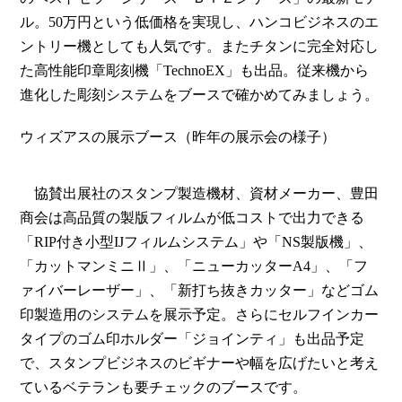
ル。50万円という低価格を実現し、ハンコビジネスのエ
ントリー機としても人気です。またチタンに完全対応し
た高性能印章彫刻機「TechnoEX」も出品。従来機から
進化した彫刻システムをブースで確かめてみましょう。
ウィズアスの展示ブース（昨年の展示会の様子）
協賛出展社のスタンプ製造機材、資材メーカー、豊田
商会は高品質の製版フィルムが低コストで出力できる
「RIP付き小型IJフィルムシステム」や「NS製版機」、
「カットマンミニⅡ」、「ニューカッターA4」、「フ
ァイバーレーザー」、「新打ち抜きカッター」などゴム
印製造用のシステムを展示予定。さらにセルフインカー
タイプのゴム印ホルダー「ジョインティ」も出品予定
で、スタンプビジネスのビギナーや幅を広げたいと考え
ているベテランも要チェックのブースです。