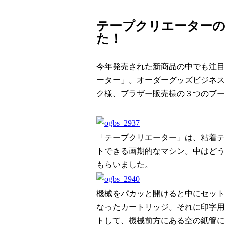
テープクリエーター
た！
今年発売された
新商品
の中でも注目
ーター
」。
オーダーグッズビジネス
ク様、ブラザー販売
様の３つのブー
「
テープクリエーター
」は、
粘着テ
トできる画期的なマシン。中はどう
もらいました。
機械をパカッと開けると中にセット
なった
カートリッジ
。それに印字用
トして、機械前方にある空の
紙管
に