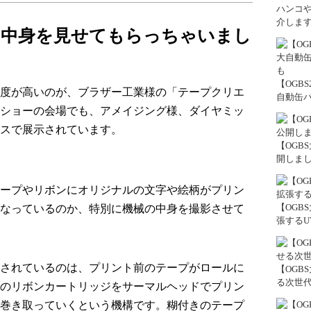
ハンコ
介しま
の中身を見せてもらっちゃいまし
【OGB
度が高いのが、
ブラザー工業様
の「
テープクリエ
自動缶バ
ショー
の会場でも、
アメイジング様、ダイヤミッ
スで展示されています。
【OGB
開しま
ープ
や
リボン
に
オリジナルの文字や絵柄
がプリン
【OGB
なっているのか、特別に機械の中身を撮影させて
張するU
されているのは、プリント前のテープがロールに
【OGB
る次世代
のリボンカートリッジを
サーマルヘッド
でプリン
巻き取っていくという機構です。糊付きのテープ