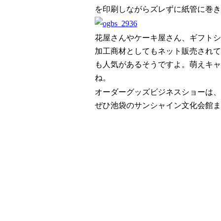
を印刷しながらズレずに紙管に巻き
花屋さん
や
ケーキ屋さん
、
ギフトシ
加工商材としても
ネット販売
されて
も人気があるそうですよ。
萌えキャ
ね。
オーダーグッズビジネスショー
は、
ぜひ池袋の
サンシャイン文化会館
ま