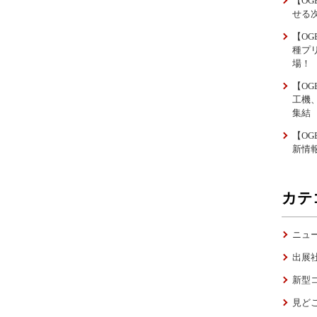
【OG
せる
【OG
種プ
場！
【OG
工機
集結
【OG
新情
カテ
ニュ
出展
新型
見ど