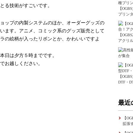
とる技術がすごいです。
【OGB
プリン
ョップ
の
内製システム
のほか、オーダーグッズの
います。
アニメ、コミック系
の
グッズ販売
として
【OGB
ラ
の絵柄が入った
リボン
とか、かわいいですよ
アクリ
本日は夕方５時までです。
が集合
でお越しください。
【OGB
DTF・
最近
【OG
拡張す