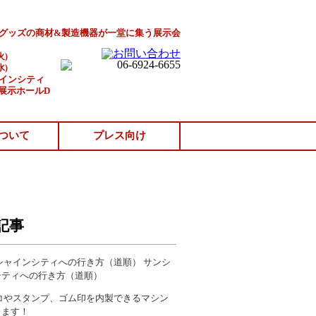
Pグッズの商材&製造機器が一堂に集う展示会
火)
水)
ャインシティ
展示ホールD
ついて
プレス向け
記事
サンシ
シティへの行き方（道順）