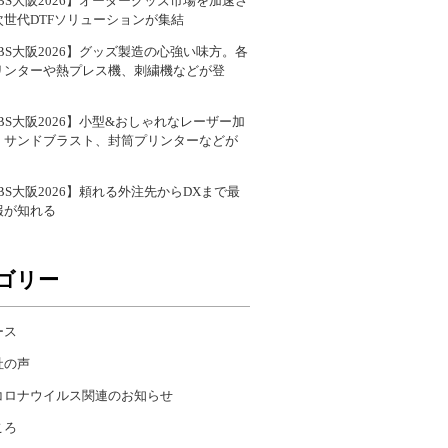
BS大阪2026】オーダーグッズ市場を加速さ
次世代DTFソリューションが集結
BS大阪2026】グッズ製造の心強い味方。各
リンターや熱プレス機、刺繍機などが登
BS大阪2026】小型&おしゃれなレーザー加
、サンドブラスト、封筒プリンターなどが
BS大阪2026】頼れる外注先からDXまで最
報が知れる
ゴリー
ース
社の声
コロナウイルス関連のお知らせ
ころ