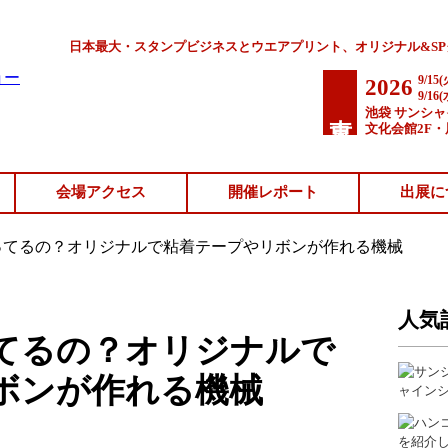
日本最大・スタンプビジネスとウエアプリント、オリジナル&S
9/15(
2026
9/16(
東京
池袋 サンシ
文化会館2F・
会場アクセス
開催レポート
出展に
ってるの？オリジナルで粘着テープやリボンが作れる機械
人気
てるの？オリジナルで
ボンが作れる機械
ャイン